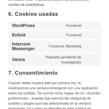
cookies de estadísticas.
6. Cookies usadas
WordPress
Funcional
Consent
to
Enfold
Funcional
Consent
service
to
Intercom
wordpress
Funcional, Marketing
Messenger
service
Consent
enfold
to
Propósito pendiente de
Varios
service
investigación
Consent
intercom-
to
messenger
7. Consentimiento
service
varios
Cuando visites nuestra web por primera vez, te
mostraremos una ventana emergente con una explicación
sobre las cookies. Tan pronto como hagas clic en «Guardar
preferencias», aceptas que usemos las categorías de
cookies y plugins que has seleccionado en la ventana
emergente, tal y como se describe en esta política de